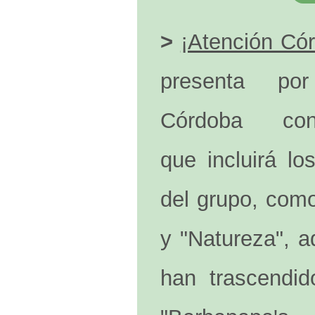
>
¡Atención Có
presenta po
Córdoba co
que incluirá l
del grupo, como
y "Natureza", 
han trascendi