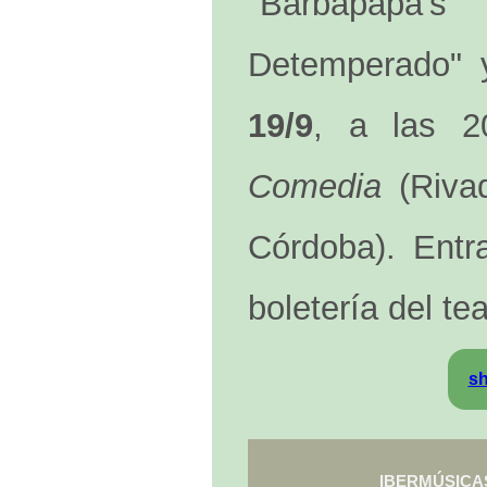
"Barbapapa'
Detemperado" 
19/9
, a las 
Comedia
(Rivad
Córdoba). Entr
boletería del te
s
IBERMÚSICAS l