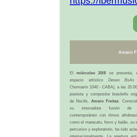
https://ibermusi
Amaro Fr
El
miércoles 20/8
se presenta, 
espacio artístico
Deseo BsAs
Chorroarín 1040 - CABA), a las 20.00
pianista y compositor brasileño orig
de Recife,
Amaro Freitas
. Conocid
su innovadora fusión de 
contemporáneo con ritmos afrobrasi
como el maracatu, frevo y baião, su e
percusivo y exploratorio, ha sido ac
internacionalmente. La apertura est