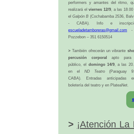
performers y amantes del ritmo, q
realizará el
viernes 12/9
, a las 18.00
el
Galpón B
(Cochabamba 2536, Balv
- CABA). Info e inscripcio
escueladetamboreras@gmail.com
- 
Pozzebon – 351 6150514
>
También ofrecerán un vibrante
sh
percusión corporal
apto para 
público, el
domingo 14/9
, a las 20
en el
ND Teatro
(Paraguay 
CABA). Entradas anticipadas 
boletería del teatro y en PlateaNet.
>
¡Atención La 