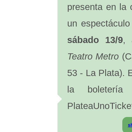
presenta en la 
un espectáculo 
sábado 13/9
,
Teatro Metro
(Ca
53 - La Plata).
la boleterí
PlateaUnoTicke
s