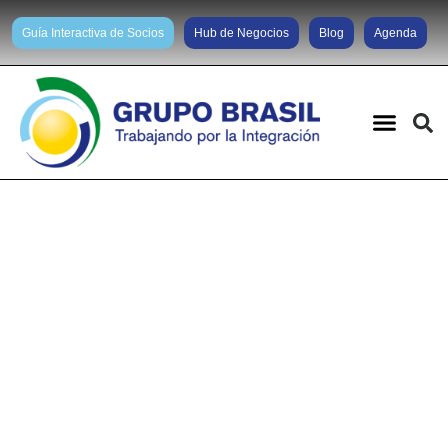
Guía Interactiva de Socios
Hub de Negocios
Blog
Agenda