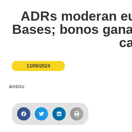
ADRs moderan euf
Bases; bonos ganan
c
13/06/2024
ámbito