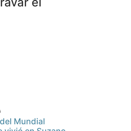
avar el
s
u del Mundial
e vivió en Suzano