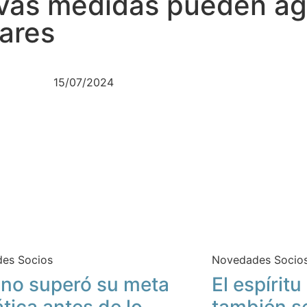
vas medidas pueden agr
ares
15/07/2024
es Socios
Novedades Socio
no superó su meta
El espírit
ática antes de lo
también s