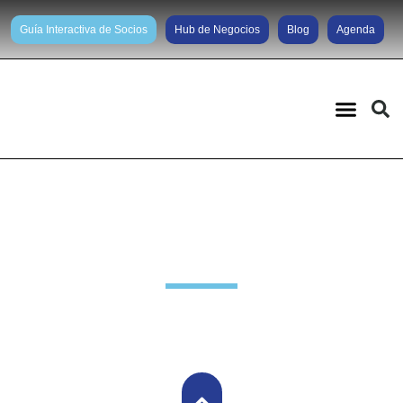
Guía Interactiva de Socios
Hub de Negocios
Blog
Agenda
Noticias diarias