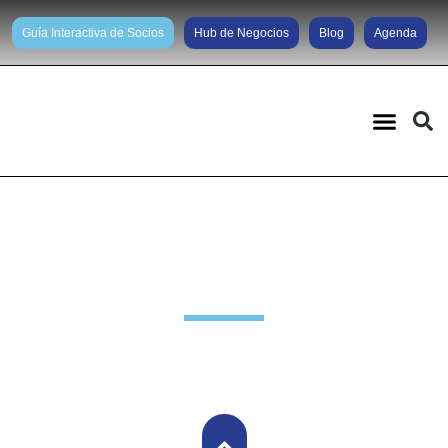
Guía Interactiva de Socios
Hub de Negocios
Blog
Agenda
Noticias diarias