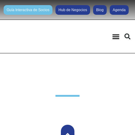
Guía Interactiva de Socios
Hub de Negocios
Blog
Agenda
Noticias diarias