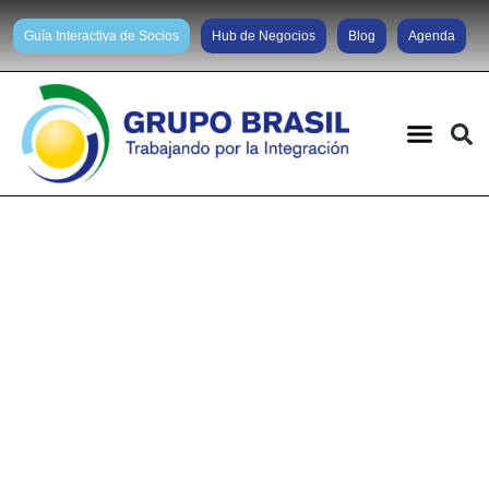
Guía Interactiva de Socios
Hub de Negocios
Blog
Agenda