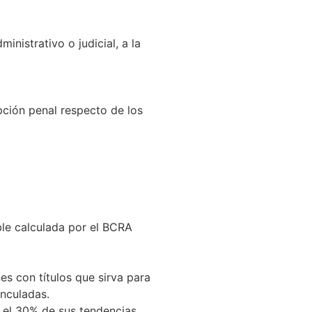
nistrativo o judicial, a la
pción penal respecto de los
ble calculada por el BCRA
es con títulos que sirva para
inculadas.
s el 30% de sus tendencias