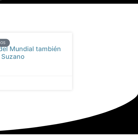
IOS
 del Mundial también
n Suzano