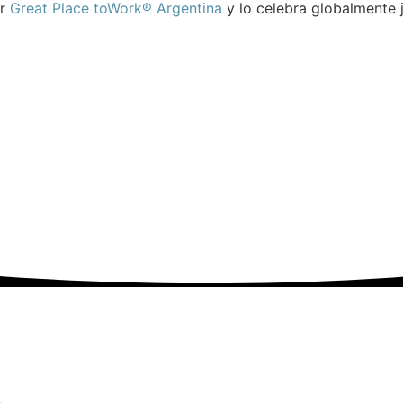
or
Great Place toWork® Argentina
y lo celebra globalmente 
Acceder a la nota