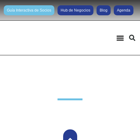
Guía Interactiva de Socios
Hub de Negocios
Blog
Agenda
Noticias diarias