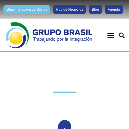
Guía Interactiva de Socios
Hub de Negocios
Blog
Agenda
Noticias diarias