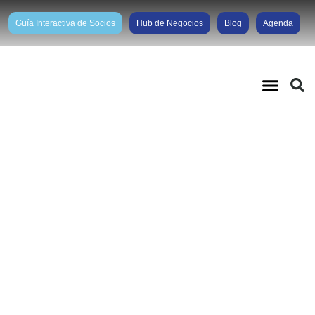
Guía Interactiva de Socios
Hub de Negocios
Blog
Agenda