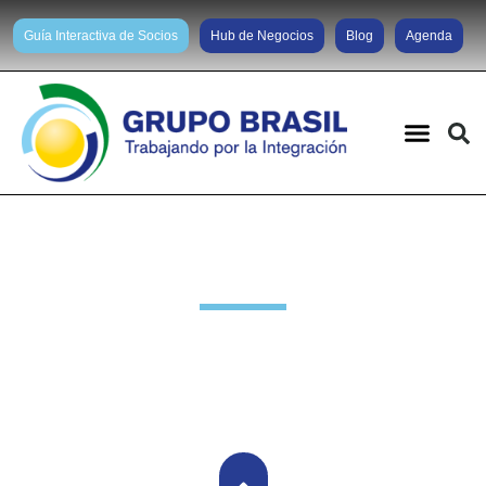
Guía Interactiva de Socios
Hub de Negocios
Blog
Agenda
Novedades Socios