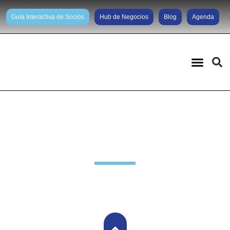
Guía Interactiva de Socios
Hub de Negocios
Blog
Agenda
Noticias diarias