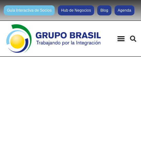
Guía Interactiva de Socios
Hub de Negocios
Blog
Agenda