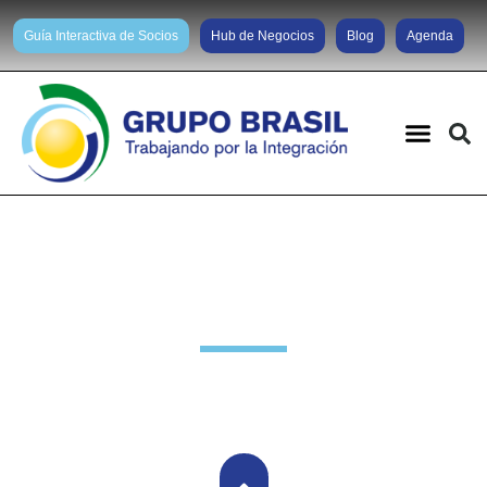
Guía Interactiva de Socios
Hub de Negocios
Blog
Agenda
Noticias diarias