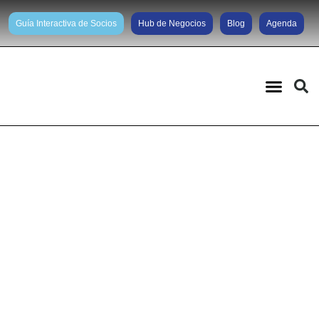
Guía Interactiva de Socios
Hub de Negocios
Blog
Agenda