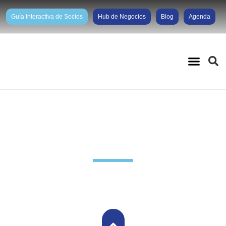
Guía Interactiva de Socios
Hub de Negocios
Blog
Agenda
Noticias diarias