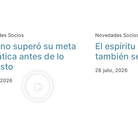
es Socios
Novedades Socio
no superó su meta
El espírit
ática antes de lo
también s
isto
28 julio, 2026
, 2026