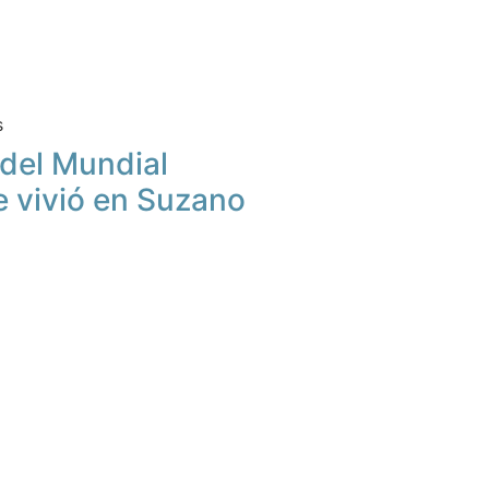
s
u del Mundial
e vivió en Suzano