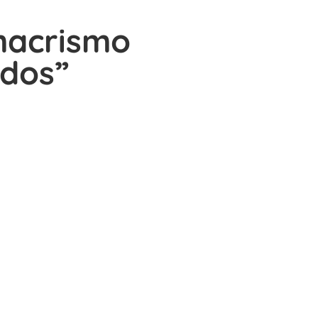
macrismo
ados”