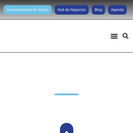
Guía Interactiva de Socios
Hub de Negocios
Blog
Agenda
Noticias diarias