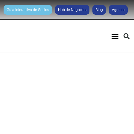
Guía Interactiva de Socios
Hub de Negocios
Blog
Agenda