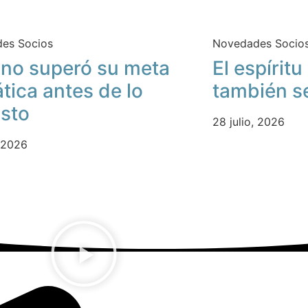
es Socios
Novedades Socio
no superó su meta
El espírit
ática antes de lo
también s
isto
28 julio, 2026
, 2026