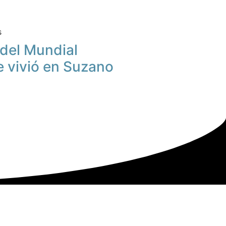
s
u del Mundial
e vivió en Suzano