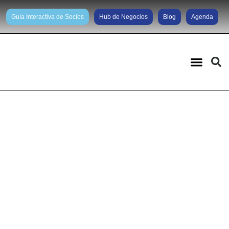
Guía Interactiva de Socios
Hub de Negocios
Blog
Agenda