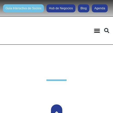
Guía Interactiva de Socios
Hub de Negocios
Blog
Agenda
Noticias diarias