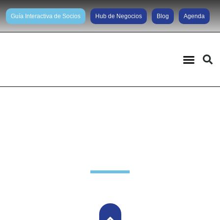
Guía Interactiva de Socios
Hub de Negocios
Blog
Agenda
Actividades anteriores
,
Negocios Internacionales
,
Nuevos Negocios