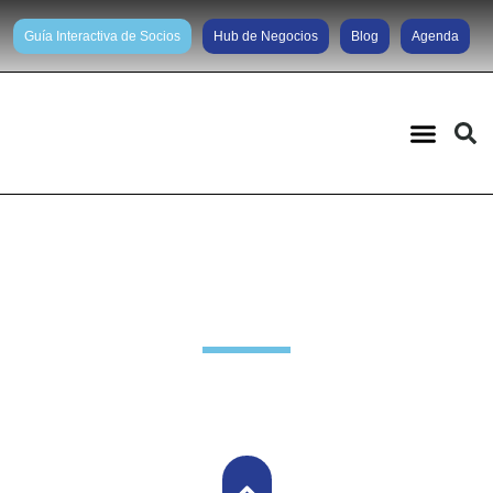
Guía Interactiva de Socios
Hub de Negocios
Blog
Agenda
Noticias diarias