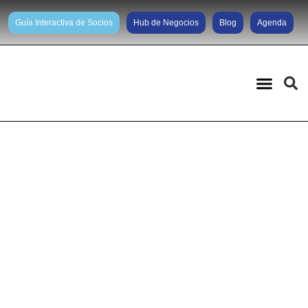
Guía Interactiva de Socios
Hub de Negocios
Blog
Agenda