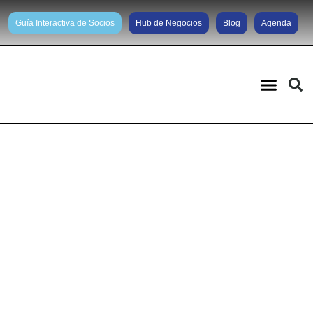
Guía Interactiva de Socios
Hub de Negocios
Blog
Agenda