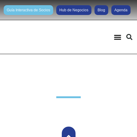
Guía Interactiva de Socios
Hub de Negocios
Blog
Agenda
Noticias diarias