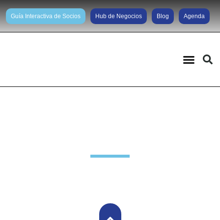
Guía Interactiva de Socios
Hub de Negocios
Blog
Agenda
Noticias diarias