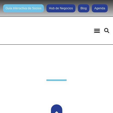
Guía Interactiva de Socios
Hub de Negocios
Blog
Agenda
Noticias diarias