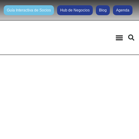
Guía Interactiva de Socios
Hub de Negocios
Blog
Agenda