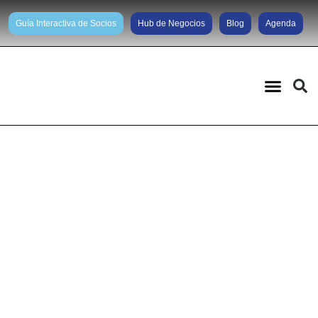
Guía Interactiva de Socios
Hub de Negocios
Blog
Agenda