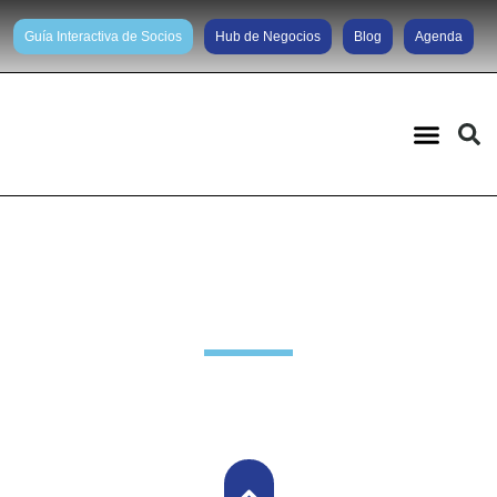
Guía Interactiva de Socios
Hub de Negocios
Blog
Agenda
Noticias diarias