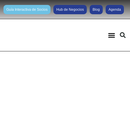
Guía Interactiva de Socios
Hub de Negocios
Blog
Agenda