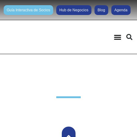
Guía Interactiva de Socios
Hub de Negocios
Blog
Agenda
Noticias diarias