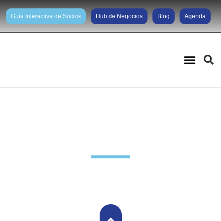
Guía Interactiva de Socios
Hub de Negocios
Blog
Agenda
Noticias diarias