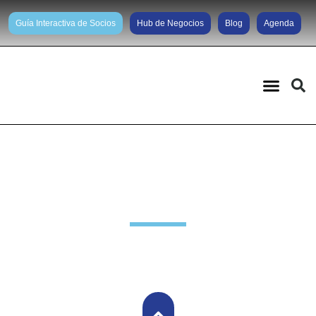
Guía Interactiva de Socios
Hub de Negocios
Blog
Agenda
Noticias diarias