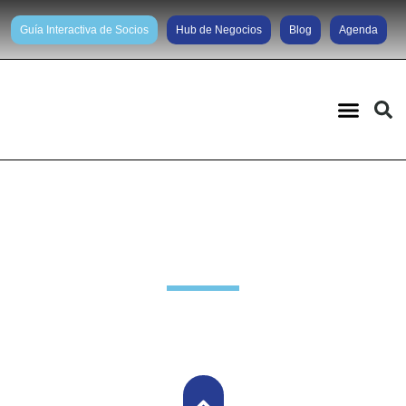
Guía Interactiva de Socios
Hub de Negocios
Blog
Agenda
Noticias diarias