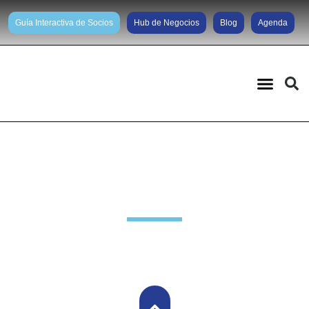
Guía Interactiva de Socios
Hub de Negocios
Blog
Agenda
Noticias diarias