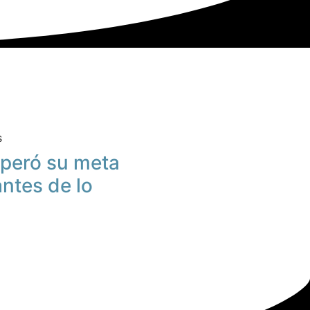
s
peró su meta
antes de lo