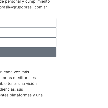
n de personal y cumplimiento
gbrasil@grupobrasil.com.ar
án cada vez más
arios o editoriales
ible tener una visión
diencias, sus
entes plataformas y una