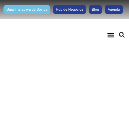
Guía Interactiva de Socios
Hub de Negocios
Blog
Agenda