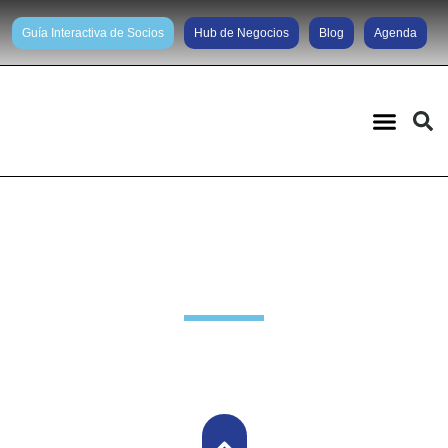
Guía Interactiva de Socios
Hub de Negocios
Blog
Agenda
Noticias diarias