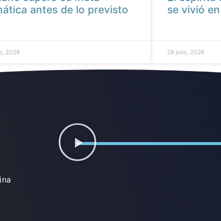
mática antes de lo previsto
se vivió e
io, 2026
28 julio, 2026
ina