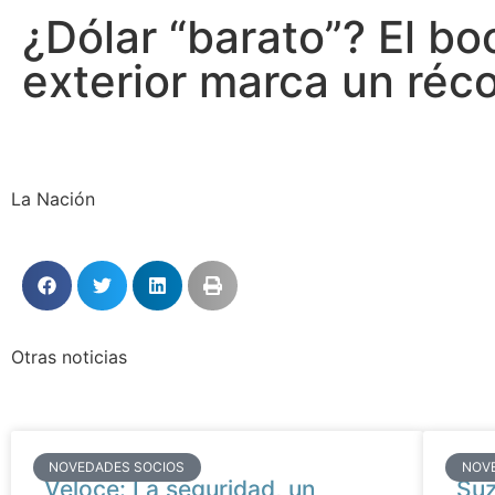
¿Dólar “barato”? El bo
exterior marca un réc
La Nación
Otras noticias
NOVEDADES SOCIOS
NOV
Veloce: La seguridad, un
Suz