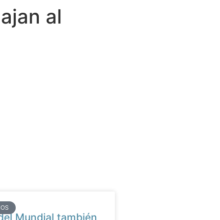
ajan al
IOS
 del Mundial también