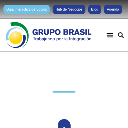
Guía Interactiva de Socios
Hub de Negocios
Blog
Agenda
Noticias diarias