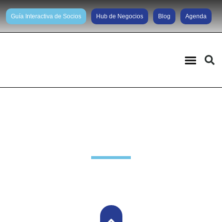
Guía Interactiva de Socios
Hub de Negocios
Blog
Agenda
Noticias diarias