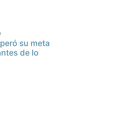
s
peró su meta
antes de lo