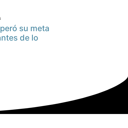
s
peró su meta
antes de lo